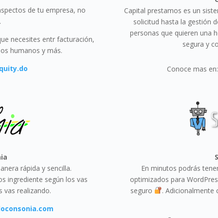
 aspectos de tu empresa, no
Capital prestamos es un sist
.
solicitud hasta la gestión
personas que quieren una he
ue necesites entr facturación,
segura y co
ursos humanos y más.
quity.do
Conoce mas en
ia
S
nera rápida y sencilla.
En minutos podrás tener
s ingrediente según los vas
optimizados para WordPress
 vas realizando.
seguro
. Adicionalmente
doconsonia.com